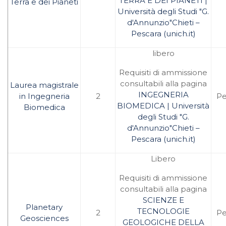
TERRA E DEI PIANETI |
Terra e dei Pianeti
Università degli Studi "G.
d'
Annunzio"Chieti
–
Pescara (unich.it)
libero
Requisiti di ammissione
consultabili alla pagina
Laurea magistrale
INGEGNERIA
in Ingegneria
2
Pe
BIOMEDICA | Università
Biomedica
degli Studi "G.
d'Annunzio"Chieti –
Pescara (unich.it)
Libero
Requisiti di ammissione
consultabili alla pagina
SCIENZE E
Planetary
TECNOLOGIE
2
Pe
Geosciences
GEOLOGICHE DELLA