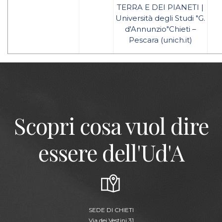
TERRA E DEI PIANETI |
Università degli Studi "G.
d'Annunzio"Chieti –
Pescara (unich.it)
Scopri cosa vuol dire
essere dell'Ud'A
SEDE DI CHIETI
Via dei Vestini,31