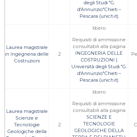
degli Studi "G.
d'Annunzio"Chieti –
Pescara (unich.it)
libero
Requisiti di ammissione
consultabili alla pagina
Laurea magistrale
INGEGNERIA DELLE
in Ingegneria delle
2
Pe
COSTRUZIONI |
Costruzioni
Università degli Studi "G.
d'Annunzio"Chieti –
Pescara (unich.it)
libero
Requisiti di ammissione
consultabili alla pagina
Laurea magistrale
SCIENZE E
Scienze e
TECNOLOGIE
Tecnologie
2
C
GEOLOGICHE DELLA
Geologiche della