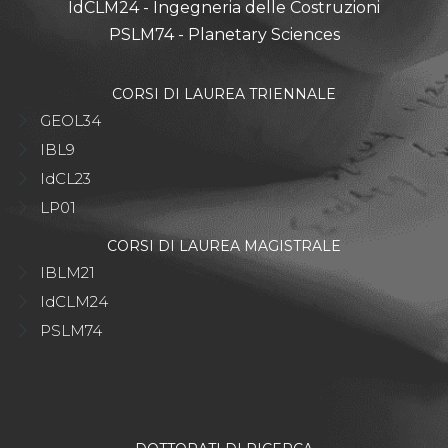
IdCLM24 - Ingegneria delle Costruzioni
PSLM74 - Planetary Sciences
CORSI DI LAUREA TRIENNALE
GEOL34
IBL9
IdCL23
LP01
CORSI DI LAUREA MAGISTRALE
IBLM21
IdCLM24
PSLM74