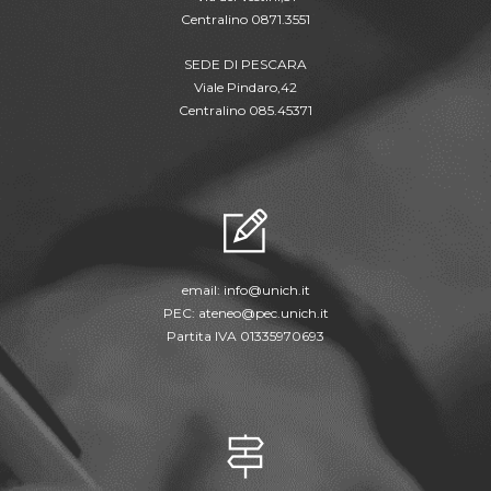
Centralino 0871.3551
SEDE DI PESCARA
Viale Pindaro,42
Centralino 085.45371
email:
info@unich.it
PEC:
ateneo@pec.unich.it
Partita IVA 01335970693