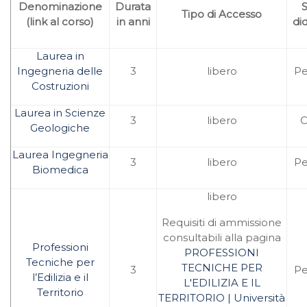
Denominazione
Durata
Tipo di Accesso
(link al corso)
in anni
di
Laurea in
Ingegneria delle
3
libero
Pe
Costruzioni
Laurea in Scienze
3
libero
C
Geologiche
Laurea Ingegneria
3
libero
Pe
Biomedica
libero
Requisiti di ammissione
consultabili alla pagina
Professioni
PROFESSIONI
Tecniche per
TECNICHE PER
3
Pe
l’Edilizia e il
L'EDILIZIA E IL
Territorio
TERRITORIO | Università