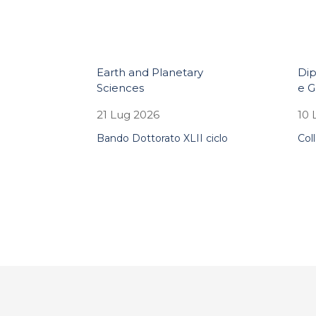
Earth and Planetary
Dip
Sciences
e G
21 Lug 2026
10 
Bando Dottorato XLII ciclo
Col