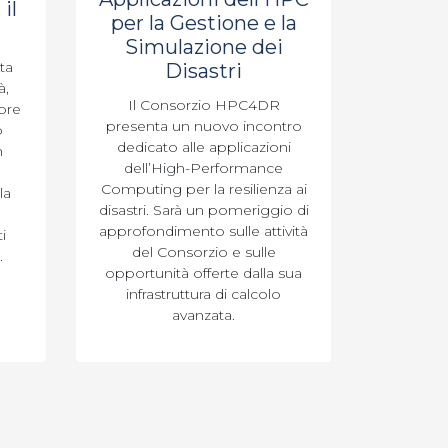
il
per la Gestione e la
Simulazione dei
ta
Disastri
à,
Il Consorzio HPC4DR
pre
presenta un nuovo incontro
o
dedicato alle applicazioni
n
dell’High-Performance
Computing per la resilienza ai
la
disastri. Sarà un pomeriggio di
approfondimento sulle attività
i
del Consorzio e sulle
.
opportunità offerte dalla sua
infrastruttura di calcolo
avanzata.