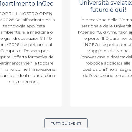
Università svelate: 
ipartimento InGeo
futuro è qui!
COPRI IL NOSTRO OPEN
 2026! Sei affascinato dalla
In occasione della Giorna
tecnologia applicata
Nazionale delle Universit
l'ambiente, alla medicina o
l’Ateneo “G. d’Annunzio” a
le grandi costruzioni? Il 10
le porte. Il Dipartiment
prile 2026 ti aspettiamo al
INGEO ti aspetta per u
Campus di Pescara per
viaggio esclusivo tra
prire l'offerta formativa del
innovazione e ricerca: dal
partimento! Vieni a toccare
robotica applicata alle
 mano come l'innovazione
costruzioni fino ai segret
 cambiando il mondo con i
dell’evoluzione terrestre
nostri percorsi.
TUTTI GLI EVENTI