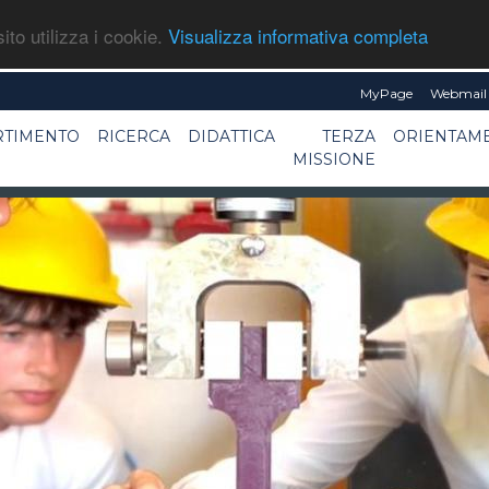
ito utilizza i cookie.
Visualizza informativa completa
MyPage
Webmail 
RTIMENTO
RICERCA
DIDATTICA
TERZA
ORIENTAM
MISSIONE