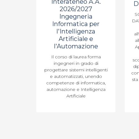
Interateneo A.A.
D
2026/2027
S
Ingegneria
DAY
Informatica per
l'Intelligenza
al
Artificiale e
al
l'Automazione
A
Il corso di laurea forma
sco
ingegneri in grado di
di
progettare sistemi intelligenti
con
e automatizzati, unendo
sta
competenze di informatica,
automazione e Intelligenza
Artificiale