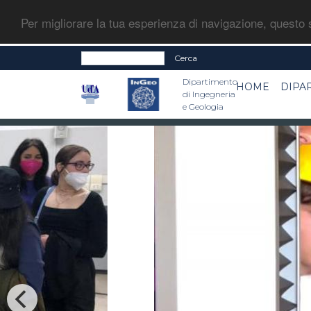
Per migliorare la tua esperienza di navigazione, questo s
Cerca
Dipartimento
HOME
DIPA
di Ingegneria
e Geologia