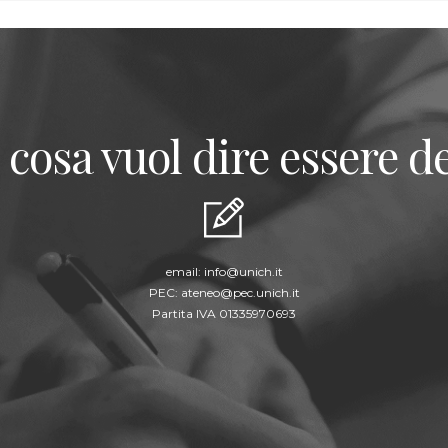
 cosa vuol dire essere de
email:
info@unich.it
PEC:
ateneo@pec.unich.it
Partita IVA 01335970693