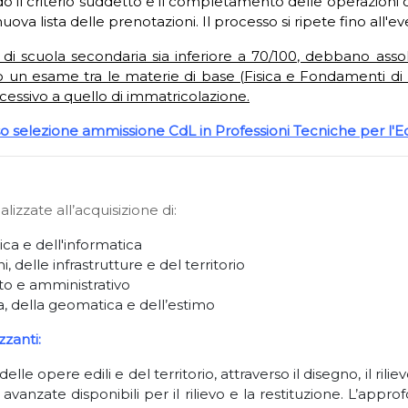
do il criterio suddetto e il completamento delle operazioni 
nuova lista delle prenotazioni. Il processo si ripete fino al
to di scuola secondaria sia inferiore a 70/100, debbano asso
n esame tra le materie di base (Fisica e Fondamenti di Inf
essivo a quello di immatricolazione.
o selezione ammissione CdL in Professioni Tecniche per l'Edili
lizzate all’acquisizione di:
ica e dell'informatica
 delle infrastrutture e del territorio
ato e amministrativo
a, della geomatica e dell’estimo
zzanti:
lle opere edili e del territorio, attraverso il disegno, il ril
e avanzate disponibili per il rilievo e la restituzione. L’ap