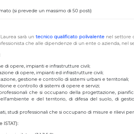
to (si prevede un massimo di 50 posti)
i Laurea sarà un
tecnico qualificato polivalente
nel settore de
rofessionista che alle dipendenze di un ente o azienda, nel s
:
i opere, impianti e infrastrutture civili;
zione di opere, impianti ed infrastrutture civili;
cazione, gestione e controllo di sistemi urbani e territoriali;
tione e controllo di sistemi di opere e servizi;
i professionali che si occupano della progettazione, pianifi
ll'ambiente e del territorio, di difesa del suolo, di gestio
ati, studi professionali che si occupano di misure e rilievi per 
e ISTAT):