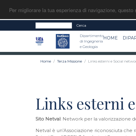
Per migliorare la tua esperienza di navigazione, questo s
Cerca
Dipartimento
HOME
DIPA
di Ingegneria
e Geologia
Home
Terza Missione
Links esterni e Social netwo
Links esterni 
Sito Netval
: Network per la valorizzazione de
Netval è un’Associazione riconosciuta che rac