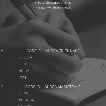
PEC:
ateneo@pec.unich.it
Partita IVA 01335970693
IA
CORSI DI LAUREA TRIENNALE
GEOL34
IBL9
IdCL23
LP01
il
CORSI DI LAUREA MAGISTRALE
IBLM21
IdCLM24