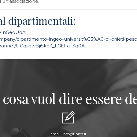
d un’associazione.
l dipartimentali:
m/InGeoUdA
mpany/dipartimento-ingeo-universit%C3%A0-di-chieti-pesc
channel/UCgsgwBji5ko3_LGEFaTSg0A
 cosa vuol dire essere de
email:
info@unich.it