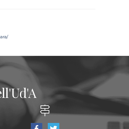
ara/
ll'Ud'A