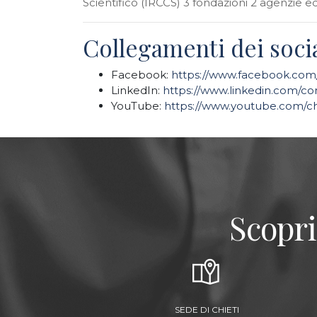
Scientifico (IRCCS) 3 fondazioni 2 agenzie e
Collegamenti dei socia
Facebook:
https://www.facebook.co
LinkedIn:
https://www.linkedin.com/co
YouTube:
https://www.youtube.com/
Scopri
SEDE DI CHIETI