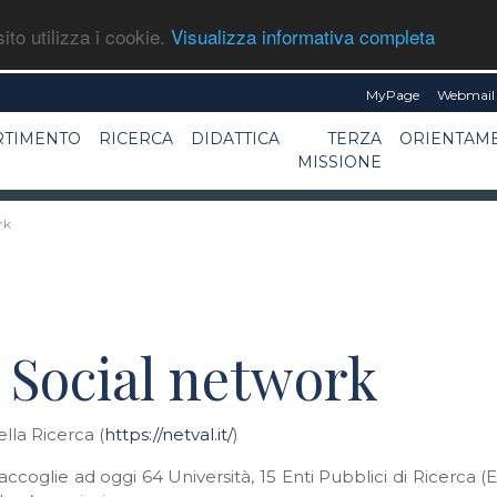
ito utilizza i cookie.
Visualizza informativa completa
MyPage
Webmail 
RTIMENTO
RICERCA
DIDATTICA
TERZA
ORIENTAM
MISSIONE
rk
e Social network
lla Ricerca (
https://netval.it/
)
coglie ad oggi 64 Università, 15 Enti Pubblici di Ricerca (E