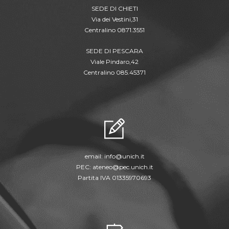
SEDE DI CHIETI
Via dei Vestini,31
Centralino 0871.3551
SEDE DI PESCARA
Viale Pindaro,42
Centralino 085.45371
email:
info@unich.it
PEC:
ateneo@pec.unich.it
Partita IVA 01335970693