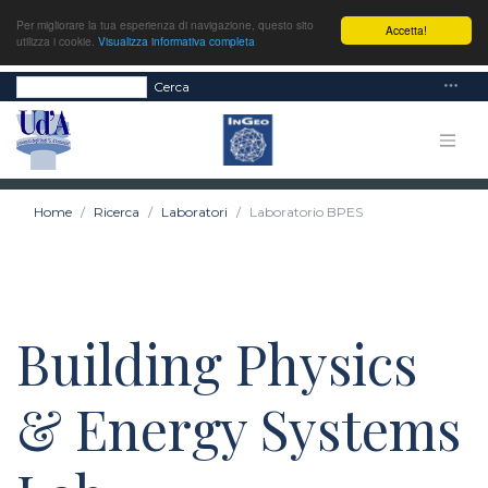
Per migliorare la tua esperienza di navigazione, questo sito
Accetta!
utilizza i cookie.
Visualizza informativa completa
Cerca
Home
Ricerca
Laboratori
Laboratorio BPES
Building Physics
& Energy Systems