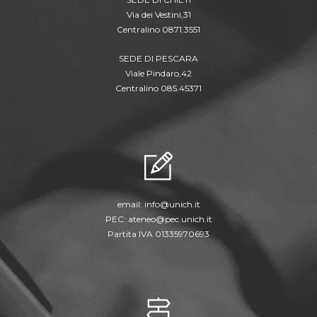
Via dei Vestini,31
Centralino 0871.3551
SEDE DI PESCARA
Viale Pindaro,42
Centralino 085.45371
email:
info@unich.it
PEC:
ateneo@pec.unich.it
Partita IVA 01335970693