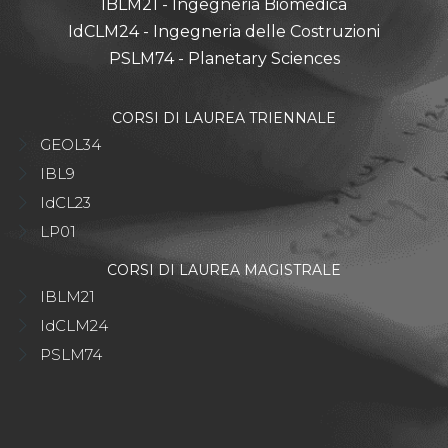
IBLM21 - Ingegneria Biomedica
IdCLM24 - Ingegneria delle Costruzioni
PSLM74 - Planetary Sciences
CORSI DI LAUREA TRIENNALE
GEOL34
IBL9
IdCL23
LP01
CORSI DI LAUREA MAGISTRALE
IBLM21
IdCLM24
PSLM74