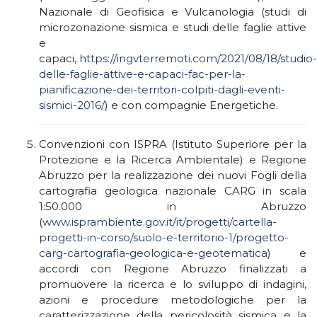
Nazionale di Geofisica e Vulcanologia (studi di
microzonazione sismica e studi delle faglie attive
e
capaci,
https://ingvterremoti.com/2021/08/18/studio-
delle-faglie-attive-e-capaci-fac-per-la-
pianificazione-dei-territori-colpiti-dagli-eventi-
sismici-2016/
) e con compagnie Energetiche.
Convenzioni con ISPRA (Istituto Superiore per la
Protezione e la Ricerca Ambientale) e Regione
Abruzzo per la realizzazione dei nuovi Fogli della
cartografia geologica nazionale CARG in scala
1:50.000 in Abruzzo
(
www.isprambiente.gov.it/it/progetti/cartella-
progetti-in-corso/suolo-e-territorio-1/progetto-
carg-cartografia-geologica-e-geotematica
) e
accordi con Regione Abruzzo finalizzati a
promuovere la ricerca e lo sviluppo di indagini,
azioni e procedure metodologiche per la
caratterizzazione della pericolosità sismica e la