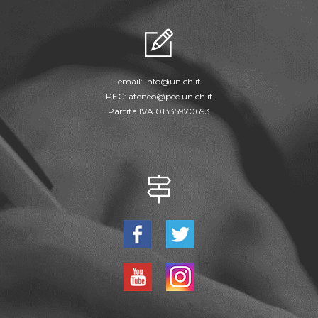
email:
info@unich.it
PEC:
ateneo@pec.unich.it
Partita IVA 01335970693