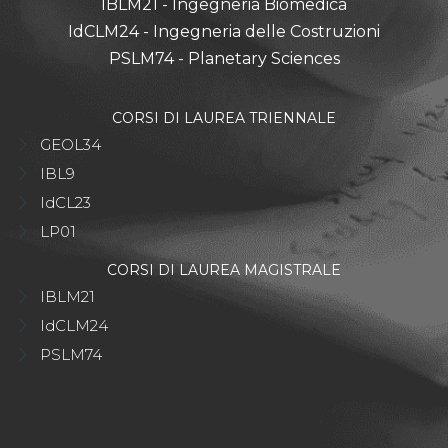
IBLM21 - Ingegneria Biomedica
IdCLM24 - Ingegneria delle Costruzioni
PSLM74 - Planetary Sciences
CORSI DI LAUREA TRIENNALE
GEOL34
IBL9
IdCL23
LP01
CORSI DI LAUREA MAGISTRALE
IBLM21
IdCLM24
PSLM74