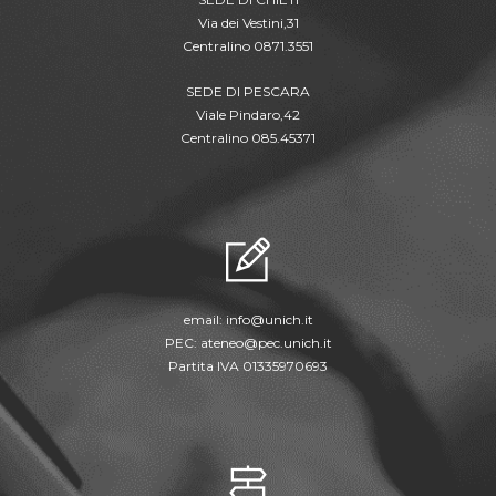
Via dei Vestini,31
Centralino 0871.3551
SEDE DI PESCARA
Viale Pindaro,42
Centralino 085.45371
email:
info@unich.it
PEC:
ateneo@pec.unich.it
Partita IVA 01335970693