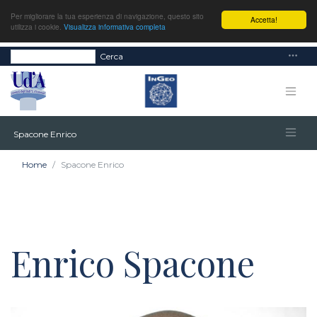
Per migliorare la tua esperienza di navigazione, questo sito
Accetta!
utilizza i cookie.
Visualizza informativa completa
Cerca
Spacone Enrico
Home
Spacone Enrico
Enrico Spacone