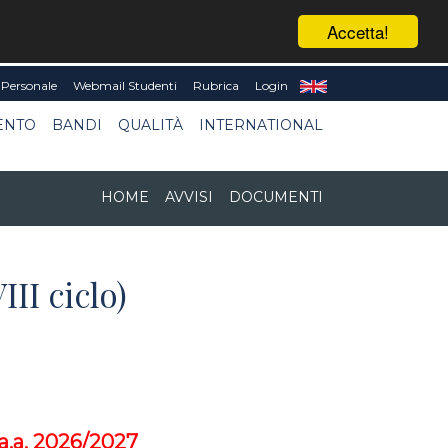
Accetta!
Personale
Webmail Studenti
Rubrica
Login
ENTO
BANDI
QUALITÀ
INTERNATIONAL
HOME
AVVISI
DOCUMENTI
II ciclo)
 a.a. 2026/2027