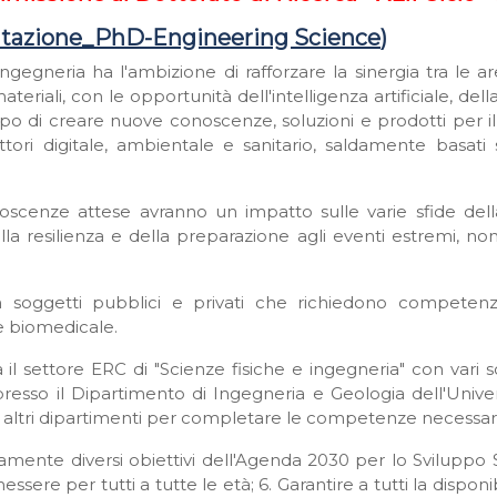
tazione_PhD-Engineering Science
)
gegneria ha l'ambizione di rafforzare la sinergia tra le aree
ateriali, con le opportunità dell'intelligenza artificiale, del
opo di creare nuove conoscenze, soluzioni e prodotti per il
ttori digitale, ambientale e sanitario, saldamente basati
oscenze attese avranno un impatto sulle varie sfide della
della resilienza e della preparazione agli eventi estremi, n
 soggetti pubblici e privati che richiedono competenze
re biomedicale.
 il settore ERC di "Scienze fisiche e ingegneria" con vari s
presso il Dipartimento di Ingegneria e Geologia dell'Univer
 altri dipartimenti per completare le competenze necessari
ente diversi obiettivi dell'Agenda 2030 per lo Sviluppo Sos
ere per tutti a tutte le età; 6. Garantire a tutti la disponib