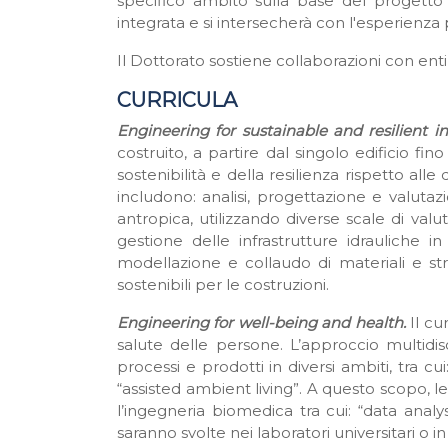
specifico ambito sulla base del progett
integrata e si intersecherà con l'esperienza
Il Dottorato sostiene collaborazioni con enti 
CURRICULA
Engineering for sustainable and resilient in
costruito, a partire dal singolo edificio fin
sostenibilità e della resilienza rispetto all
includono: analisi, progettazione e valutaz
antropica, utilizzando diverse scale di val
gestione delle infrastrutture idrauliche i
modellazione e collaudo di materiali e stru
sostenibili per le costruzioni.
Engineering for well-being and health.
Il cu
salute delle persone. L’approccio multidi
processi e prodotti in diversi ambiti, tra c
“assisted ambient living”. A questo scopo, 
l’ingegneria biomedica tra cui: “data anal
saranno svolte nei laboratori universitari o 