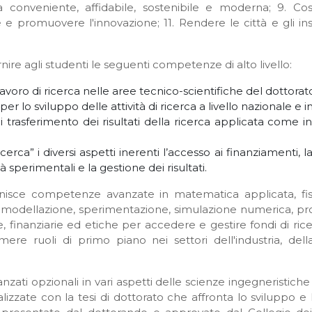
a conveniente, affidabile, sostenibile e moderna; 9. Cost
e e promuovere l'innovazione; 11. Rendere le città e gli inse
ire agli studenti le seguenti competenze di alto livello:
avoro di ricerca nelle aree tecnico-scientifiche del dottorat
r lo sviluppo delle attività di ricerca a livello nazionale e i
trasferimento dei risultati della ricerca applicata come i
icerca” i diversi aspetti inerenti l’accesso ai finanziamenti,
tà sperimentali e la gestione dei risultati.
ornisce competenze avanzate in matematica applicata, fis
tra modellazione, sperimentazione, simulazione numerica, p
finanziarie ed etiche per accedere e gestire fondi di ricer
umere ruoli di primo piano nei settori dell'industria, d
nzati opzionali in vari aspetti delle scienze ingegneristiche
inalizzate con la tesi di dottorato che affronta lo sviluppo