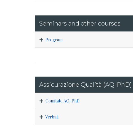
Seminars and other courses
Program
Assicurazione Qualità (AQ-PhD)
Comitato AQ-PhD
Verbali