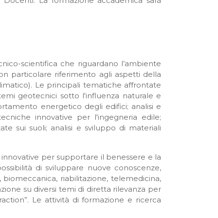
i Docenti. La formazione accademica sarà
cnico-scientifica che riguardano l’ambiente
con particolare riferimento agli aspetti della
climatico). Le principali tematiche affrontate
temi geotecnici sotto l'influenza naturale e
rtamento energetico degli edifici; analisi e
tecniche innovative per l'ingegneria edile;
e sui suoli; analisi e sviluppo di materiali
i innovative per supportare il benessere e la
ossibilità di sviluppare nuove conoscenze,
, biomeccanica, riabilitazione, telemedicina,
one su diversi temi di diretta rilevanza per
ction”. Le attività di formazione e ricerca