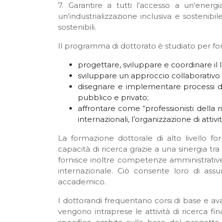
7. Garantire a tutti l'accesso a un'energi
un'industrializzazione inclusiva e sostenibil
sostenibili.
Il programma di dottorato è studiato per forn
progettare, sviluppare e coordinare il l
sviluppare un approccio collaborativo pe
disegnare e implementare processi di 
pubblico e privato;
affrontare come “professionisti della r
internazionali, l’organizzazione di attivi
La formazione dottorale di alto livello f
capacità di ricerca grazie a una sinergia 
fornisce inoltre competenze amministrative, 
internazionale. Ciò consente loro di ass
accademico.
I dottorandi frequentano corsi di base e ava
vengono intraprese le attività di ricerca f