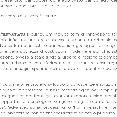
o presentato dal dottorando e approvato dal Collegio de
 presso aziende private di eccellenza.
di ricerca e università estere.
frastructures.
Il curriculum include temi di innovazione te
o alla infrastrutture a rete alla scala urbana o territoriale, 
e diverse forme di rischio connesse (idrogeologico, sismico, 
ione della sicurezza di costruzioni moderne e storiche; sis
utazione, ovvero a scala singola, urbana e regionale; compo
n area urbana e con riferimento alle strutture costiere; 
tture; indagini sperimentali e prove di laboratorio avanzat
rriculum è orientato allo sviluppo di conoscenze e soluzion
sciplinare rappresenta la base metodologica per ampie p
ui: diagnostica per immagini avanzata, robotica, biomateriali
le opportunità tecnologiche vengono integrate con la formazi
ysis”, “advanced signal processing” o “human-machine intera
in collaborazione con partner del settore privato o pubblico.