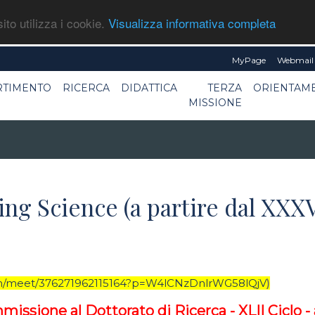
ito utilizza i cookie.
Visualizza informativa completa
MyPage
Webmail 
RTIMENTO
RICERCA
DIDATTICA
TERZA
ORIENTAM
MISSIONE
ng Science (a partire dal XXXVI
com/meet/376271962115164?p=W4lCNzDnlrWG58lQjV
)
issione al Dottorato di Ricerca - XLII Ciclo -