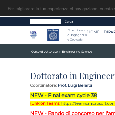
Per migliorare la tua esperienza di navigazione, questo s
Cerca
Dipartimento
HOME
DIPA
di Ingegneria
e Geologia
Corso di dottorato in Engineering Science
Dottorato in Engineeri
Coordinatore:
Prof. Luigi Berardi
NEW - Final exam cycle 38
(Link on Teams:
https://teams.microsoft.
NEW -
Bando di concorso per l'amm