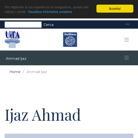
Per migliorare la tua esperienza di navigazione, questo sito
Accetta!
utilizza i cookie.
Visualizza informativa completa
Cerca
Ahmad Ijaz
Home
Ahmad Ijaz
Ijaz Ahmad