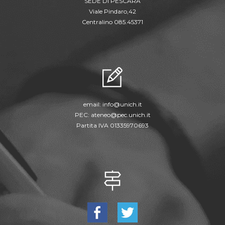
SEDE DI PESCARA
Viale Pindaro,42
Centralino 085.45371
email:
info@unich.it
PEC:
ateneo@pec.unich.it
Partita IVA 01335970693